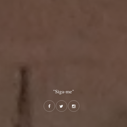
"Siga-me"