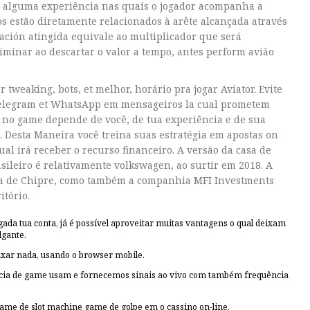
 alguma experiência nas quais o jogador acompanha a
s estão diretamente relacionados à arête alcançada através
ración atingida equivale ao multiplicador que será
liminar ao descartar o valor a tempo, antes perform avião
 tweaking, bots, et melhor, horário pra jogar Aviator. Evite
 Telegram et WhatsApp em mensageiros la cual prometem
ly no game depende de você, de tua experiência e de sua
 Desta Maneira você treina suas estratégia em apostas on
al irá receber o recurso financeiro. A versão da casa de
sileiro é relativamente volkswagen, ao surtir em 2018. A
lha de Chipre, como também a companhia MFI Investments
itório.
igada tua conta, já é possível aproveitar muitas vantagens o qual deixam
lgante.
aixar nada, usando o browser mobile.
cia de game usam e fornecemos sinais ao vivo com também frequência
 1 game de slot machine game de golpe em o cassino on-line.