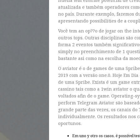
huella tem enorme potencial de cresc
atualizada e também operadores com
no país. Durante exemplo, fazemos du
apresentando possibilities de a couple
Você tem an op??o de jogar on the in
outros tops. Outras disciplinas são c
forma 2 eventos também significativo
simply no preenchimento de 1 questi
bastante asi como na escolha da moed
O aviator é o de games de uma Spribe
2019 com a versão one.0. Hoje Em Dia 
de uma Spribe. Exista é um game ext
cassino tais como a 1win aviator o q
voltados afin de o game. Operating-s
perform Telegram Aviator são baseado
grande parte das vezes, os canais do
individualmente. Os resultados nos c
oportunos.
Em uno y otro os casos, é possível te