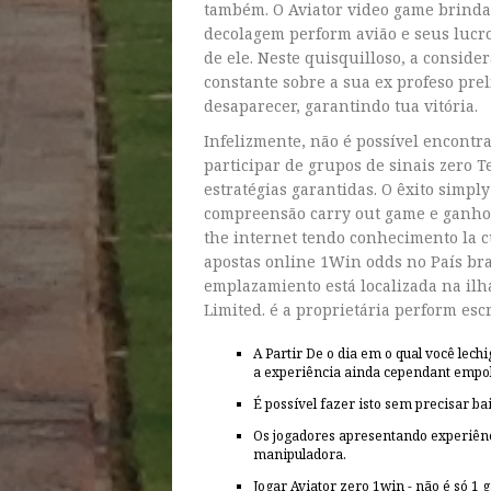
também. O Aviator video game brinda
decolagem perform avião e seus lucro
de ele. Neste quisquilloso, a conside
constante sobre a sua ex profeso pre
desaparecer, garantindo tua vitória.
Infelizmente, não é possível encontrar
participar de grupos de sinais zero
estratégias garantidas. O êxito simp
compreensão carry out game e ganho.
the internet tendo conhecimento la cu
apostas online 1Win odds no País bra
emplazamiento está localizada na i
Limited. é a proprietária perform escr
A Partir De o dia em o qual você lech
a experiência ainda cependant empo
É possível fazer isto sem precisar b
Os jogadores apresentando experiên
manipuladora.
Jogar Aviator͏ zero 1͏win͏ -͏ não é só