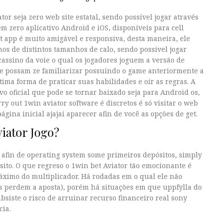
tor seja zero web site estatal, sendo possível jogar através
m zero aplicativo Android e iOS, disponíveis para cell
ut app é muito amigável e responsiva, desta maneira, ele
os de distintos tamanhos de calo, sendo possível jogar
cassino da voie o qual os jogadores joguem a versão de
 possam ze familiarizar possuindo o game anteriormente a
tima forma de praticar suas habilidades e oír as regras. A
o oficial que pode se tornar baixado seja para Android os,
ry out 1win aviator software é discretos é só visitar o web
página inicial ajajai aparecer afin de você as opções de get.
iator Jogo?
afin de operating system some primeiros depósitos, simply
sito. O que regreso o 1win bet Aviator tão emocionante é
imo do multiplicador. Há rodadas em o qual ele não
dos perdem a aposta), porém há situações em que uppfylla do
bsiste o risco de arruinar recurso financeiro real sony
cia.