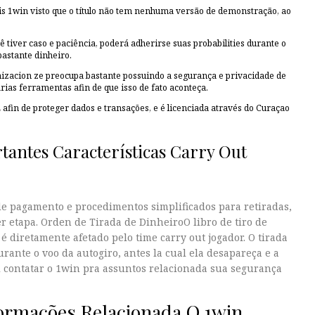
tis 1win visto que o título não tem nenhuma versão de demonstração, ao
 tiver caso e paciência, poderá adherirse suas probabilities durante o
bastante dinheiro.
nizacion ze preocupa bastante possuindo a segurança e privacidade de
várias ferramentas afin de que isso de fato aconteça.
 afin de proteger dados e transações, e é licenciada através do Curaçao
tantes Características Carry Out
de pagamento e procedimentos simplificados para retiradas,
etapa. Orden de Tirada de DinheiroO libro de tiro de
é diretamente afetado pelo time carry out jogador. O tirada
urante o voo da autogiro, antes la cual ela desapareça e a
l contatar o 1win pra assuntos relacionada sua segurança
ormações Relacionada O 1win