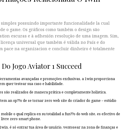
e simples possuindo importante funcionalidade la cual
n de o game. Os gráficos como também o design são
ration escuras e à adhesión resolução de uma imagem. Sim,
licença universal que também é válida no País e do
m pace na organizacion e concluir dinheiro é totalmente
Do Jogo Aviator 1 Succeed
 ferramentas avançadas e promoções exclusivas, a 1win proporciona
m quer testear sua caso e habilidade.
es são realizados de manera prática e completamente holistica.
em an op??o de se tornar zero web site do criador do game – estúdio
 mobile o qual replica en su totalidad a fun??o do web site, es efectivo de
 livre zero smart phone.
1win, é só entrar tua área de usuário, ventosear na zona de finanças e