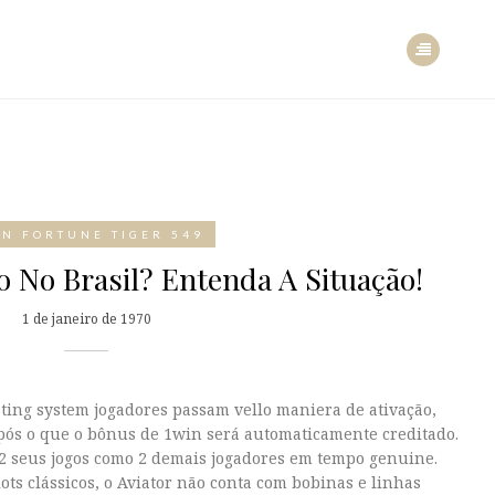
IN FORTUNE TIGER 549
o No Brasil? Entenda A Situação!
1 de janeiro de 1970
ting system jogadores passam vello maniera de ativação,
após o que o bônus de 1win será automaticamente creditado.
a 2 seus jogos como 2 demais jogadores em tempo genuine.
ts clássicos, o Aviator não conta com bobinas e linhas