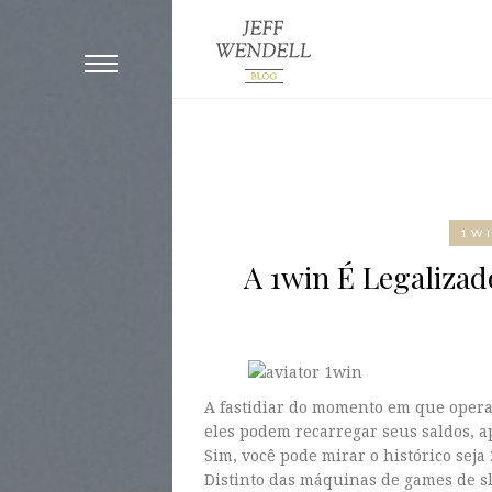
1W
A 1win É Legalizad
A fastidiar do momento em que opera
eles podem recarregar seus saldos, 
Sim, você pode mirar o histórico sej
Distinto das máquinas de games de slo