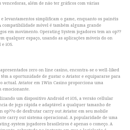
vencedoras, além de não ter gráficos com várias
s e levantamentos simplificam o game, enquanto os painéis
a. A compatibilidade móvel é também alguma grande
ogos em movimento. Operating System jogadores tem an op??
r em qualquer espaço, usando as aplicações móveis do on
 e iOS.
apresentados zero on line casino, encontra-se o well-liked
 têm a oportunidade de gustar o Aviator e equipararse para
o actual. Aviator em 1Win Casino proporciona uma
m emocionante.
izando um dispositivo Android et iOS, a versão cellular
ncia de jogo rápida e adaptável a qualquer tamanho de
an op??o de desfrutar carry out Aviator em seu mobile
te carry out sistema operacional. A popularidade de uma
ating-system jogadores brasileiros é apenas o começo. A