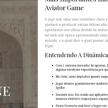
Aviator Game
O jogo tem uma user interface clara 
ajudará a produzir várias táticas afi
agradáveis aos olhos devido às indu
tal web site opera apresentando uma 
mundo, o o qual dice o qual passar u
legal.
Entendendo A Dinâmica 
Com 1 sistema inovador de apostas,
alguma excelente experiência pra que
Na 1win, tanto depósitos quanto saqu
Jogar Aviator gratuitamente também t
NE
Spribe.
Durante isso, foi criado um aplicativo
manera estável e ocupa pouco espaço
Desta Forma la cual fizer o logon em 