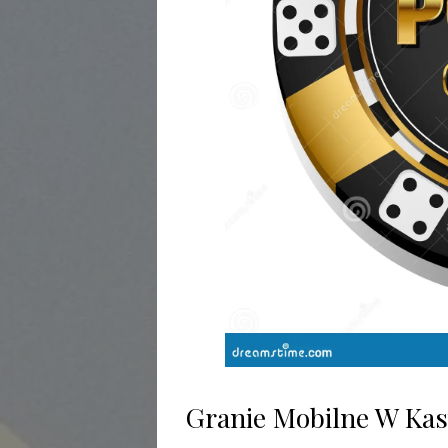
Granie Mobilne W Ka