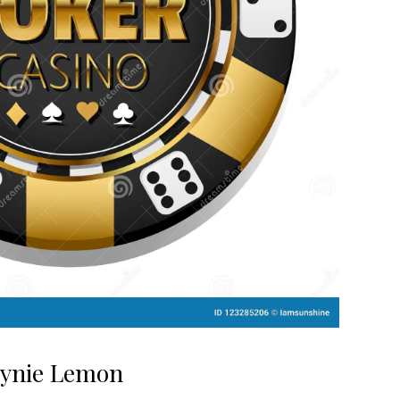
synie Lemon