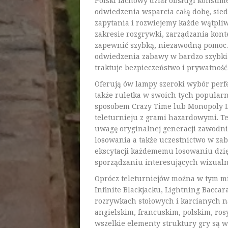
Polski fachowy dział obsługi konsum
odwiedzenia wsparcia całą dobę, si
zapytania i rozwiejemy każde wątpliw
zakresie rozgrywki, zarządzania konte
zapewnić szybką, niezawodną pomoc. J
odwiedzenia zabawy w bardzo szybki
traktuje bezpieczeństwo i prywatność
Oferują ów lampy szeroki wybór perfek
także ruletka w swoich tych popular
sposobem Crazy Time lub Monopoly Li
teleturnieju z grami hazardowymi. T
uwagę oryginalnej generacji zawodn
losowania a także uczestnictwo w zab
ekscytacji każdememu losowaniu dzię
sporządzaniu interesujących wizual
Oprócz teleturniejów można w tym mi
Infinite Blackjacku, Lightning Bacca
rozrywkach stołowych i karcianych n
angielskim, francuskim, polskim, ros
wszelkie elementy struktury gry są w