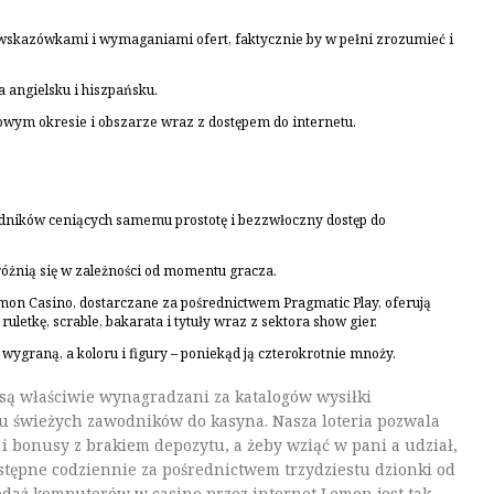
wskazówkami i wymaganiami ofert, faktycznie by w pełni zrozumieć i
a angielsku i hiszpańsku.
owym okresie i obszarze wraz z dostępem do internetu.
odników ceniących samemu prostotę i bezzwłoczny dostęp do
różnią się w zależności od momentu gracza.
on Casino, dostarczane za pośrednictwem Pragmatic Play, oferują
ruletkę, scrable, bakarata i tytuły wraz z sektora show gier.
graną, a koloru i figury – poniekąd ją czterokrotnie mnoży​.
 są właściwie wynagradzani za katalogów wysiłki
u świeżych zawodników do kasyna. Nasza loteria pozwala
i bonusy z brakiem depozytu, a żeby wziąć w pani a udział,
stępne codziennie za pośrednictwem trzydziestu dzionki od
daż komputerów w casino przez internet Lemon jest tak