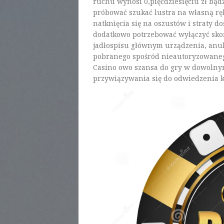
ruchu wynosi 0,pięćdziesięciu zł bą
próbować szukać lustra na własną r
natknięcia się na oszustów i straty 
dodatkowo potrzebować wyłączyć skon
jadłospisu głównym urządzenia, anu
pobranego spośród nieautoryzowaneg
Casino owo szansa do gry w dowolny
przywiązywania się do odwiedzenia k