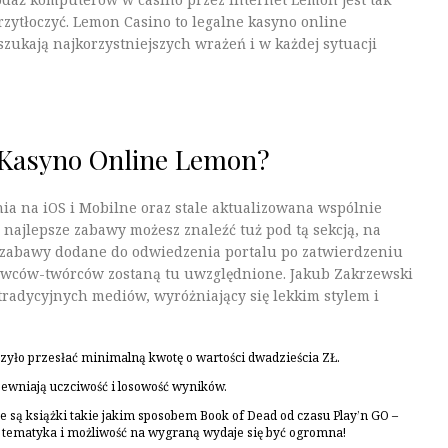
przytłoczyć. Lemon Casino to legalne kasyno online
zukają najkorzystniejszych wrażeń i w każdej sytuacji
 Kasyno Online Lemon?
ia na iOS i Mobilne oraz stale aktualizowana wspólnie
 najlepsze zabawy możesz znaleźć tuż pod tą sekcją, na
 zabawy dodane do odwiedzenia portalu po zatwierdzeniu
awców-twórców zostaną tu uwzględnione. Jakub Zakrzewski
tradycyjnych mediów, wyróżniający się lekkim stylem i
yło przesłać minimalną kwotę o wartości dwadzieścia ZŁ.
pewniają uczciwość i losowość wyników.
e są książki takie jakim sposobem Book of Dead od czasu Play’n GO –
 tematyka i możliwość na wygraną wydaje się być ogromna!