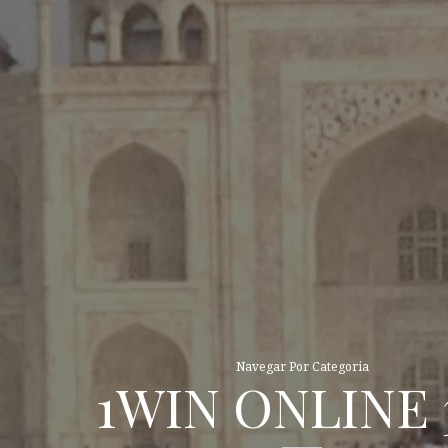
Navegar Por Categoria
1WIN ONLINE 