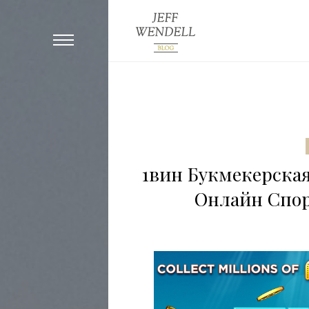
1вин Букмекерска
Онлайн Спор