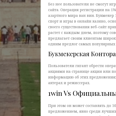
Без нее пользователи не смогут и
сайта. Операция регистрации на 1W
азартного мира ван вин. Букмекер 
спорт и игры в онлайн казино, ос
своего существования веб-сайт пр
растет с каждым днем, поэтому со
предлагает своим клиентам широки
одним предлог самых популярных 
Букмекерская Контора
Пользователи гигант обрести опер
акциями на странице акции или п
информацию об этих предложениях
актерах и режиссерах.
1win Vs Официальны
При этом он может составлять до 5
предложением, явно среди лучших