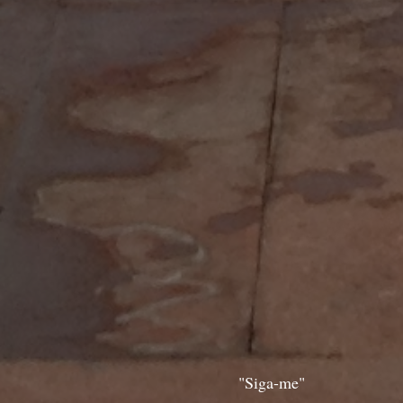
"Siga-me"