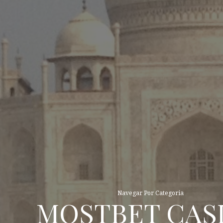
Navegar Por Categoria
MOSTBET CAS