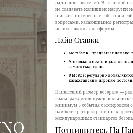
ради пользователей. На главной с
не создавать излишней нагрузки н
и искать интересные события и со
вопросами, касающимися регистраци
использования платформы.
Лайв Ставки
Мостбет КЗ предлагает немало п
Это связано с единица, словно
самого смартфона.
В Mostbet регулярно добавляютс
казахстанским игрокам постоян
Наивысший размер возврата — рав
вознаграждения нужно поставить бо
минимум 3 события с котировкой от
наиболее распространенных практи
международных стандартов безопас
INO
Подпишитесь На На