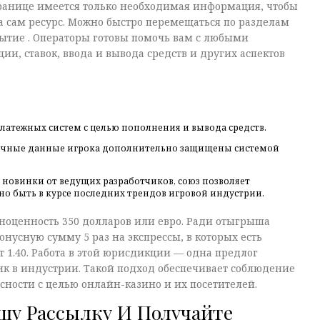
транице имеется только необходимая информация, чтобы
а сам ресурс. Можно быстро перемещаться по разделам
бытие . Операторы готовы помочь вам с любыми
и, ставок, ввода и вывода средств и других аспектов
латежных систем с целью пополнения и вывода средств.
 личные данные игрока дополнительно защищены системой
я новинки от ведущих разработчиков, союз позволяет
но быть в курсе последних трендов игровой индустрии.
ноценность 350 долларов или евро. Ради отыгрыша
нусную сумму 5 раз на экспрессы, в которых есть
 1.40. Работа в этой юрисдикции — одна предлог
к в индустрии. Такой подход обеспечивает соблюдение
ности с целью онлайн-казино и их посетителей.
шу Рассылку И Получайте