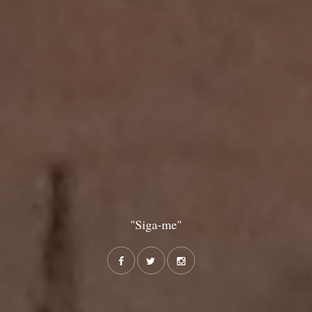
"Siga-me"